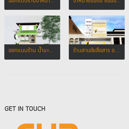
ออกแบบร้านจำหน่ายมือถือ ร้าน pp phone เทสโก้โลตัส อ. สมเด็จ จ.กาฬสินธุ์
จำหน่ายมือถือ ซ่อมมือถือ ร้าน iSmart Service
ออกแบบร้าน น้ำมะนาวโซดา ร้าน สวนมา @ เอเชียทีค เดอะ ริเวอร์ฟร้อนท์
ร้านสามชัยสื่อสาร อ.ด่านขุนทด จ.นครราชสีมา
GET IN TOUCH