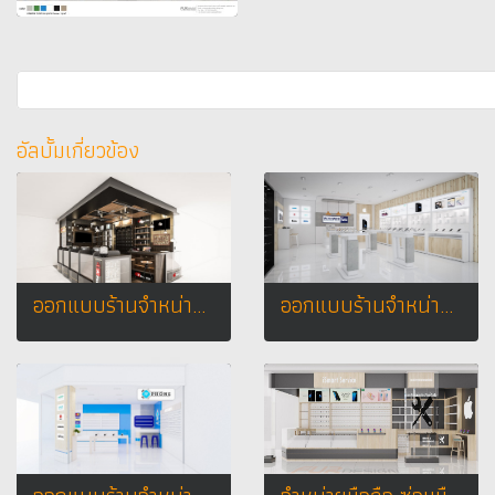
อัลบั้มเกี่ยวข้อง
ออกแบบร้านจำหน่ายมือถือ ร้าน 4 star ห้างมาบุญครอง กรุงเทพมหานคร
ออกแบบร้านจำหน่ายมือถือ พงษ์เพชรโฟน เทสโก้โลตัส จ.เพชรบูรณ์