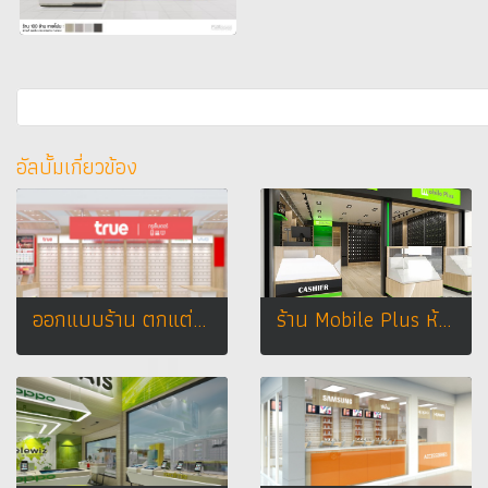
อัลบั้มเกี่ยวข้อง
ออกแบบร้าน ตกแต่งร้าน ประทวนมือถือ true shop โลตัส อ.บึงสามพัน จ.เพชรบูรณ์
ร้าน Mobile Plus ห้าง (MBK Center Bangkok)