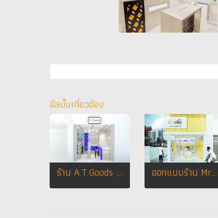
อัลบั้มเกี่ยวข้อง
ร้าน A.T.Goods ห้างเทสโก้โลตัส จ. สุสุราษฎร์ธานี
ออกแบบร้าน Mr.connect ร้านจำหน่ายมือถือ และ อุปกรณ์ต่างๆเกี่ยวกับมือถือ