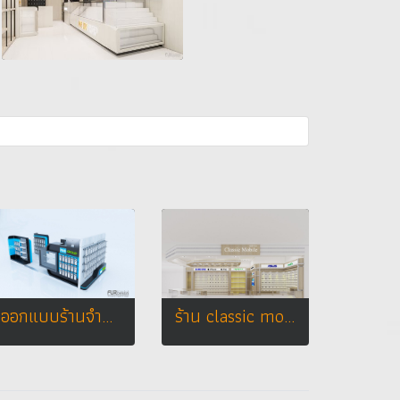
ออกแบบร้านจำหน่ายมือถือ ร้าน PMB - GROUP @ เดอะมอลล์บางกะปิ
ร้าน classic mobile จ. ลพบุรี