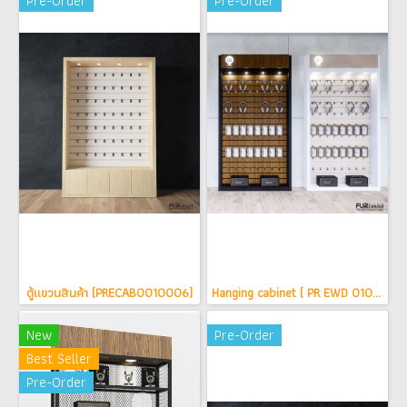
Pre-Order
Pre-Order
ตู้แขวนสินค้า (PRECAB0010006)
Hanging cabinet ( PR EWD 010015 )
New
Pre-Order
Best Seller
Pre-Order