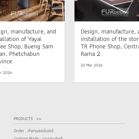
ign, manufacture, and
Design, manufacture, 
allation of Yayai
installation of the stor
fee Shop, Bueng Sam
TR Phone Shop, Centr
an, Phetchabun
Rama 2.
vince.
22 Mar 2026
r 2026
PRODUCTS : >>
Order : ทำตามออร์เดอร์
Custom Made : งานประดิษฐ์