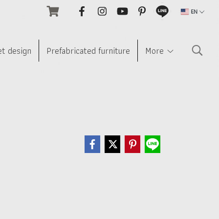
EN
et design
Prefabricated furniture
More