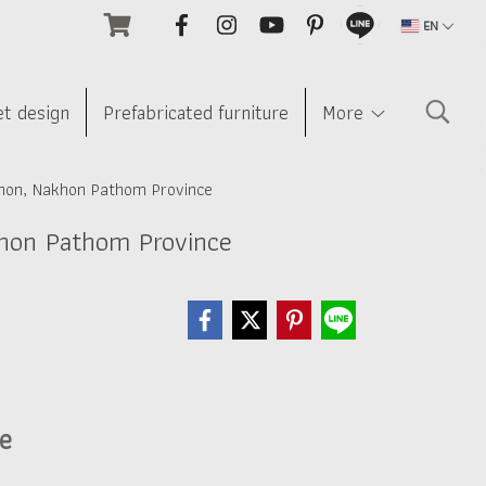
EN
et design
Prefabricated furniture
More
thon, Nakhon Pathom Province
khon Pathom Province
ne