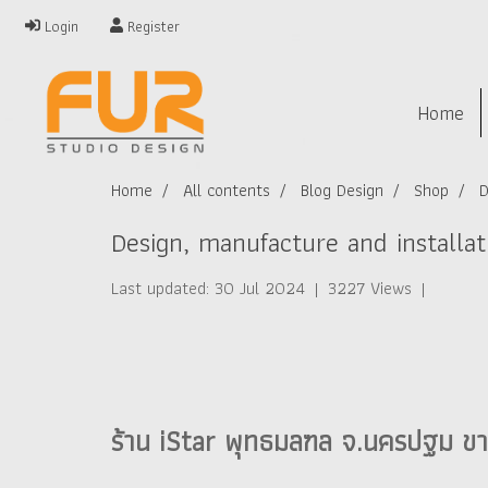
Login
Register
Home
Home
All contents
Blog Design
Shop
D
Design, manufacture and install
Last updated: 30 Jul 2024
|
3227 Views
|
ร้าน iStar พุทธมลฑล จ.นครปฐม ขา