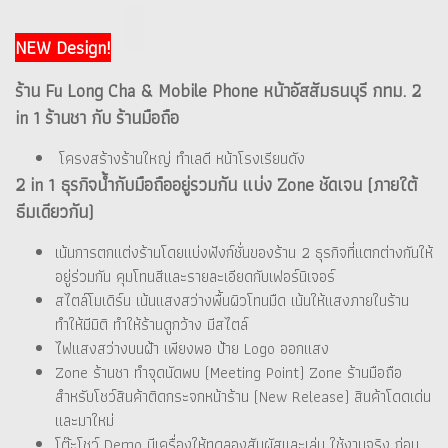
NEW Design!
ร้าน Fu Long Cha & Mobile Phone หน้าอัสสัมธนบุรี กทม. 2
in 1 ร้านชา กับ ร้านมือถือ
โครงสร้างร้านใหญ่ ทำเลดี หน้าโรงเรียนดัง
2 in 1 ธุรกิจน้ำกับมือถืออยู่รวมกัน แบ่ง Zone ชัดเจน (ภายใต้
ธีมเดียวกัน)
เน้นการตกแต่งร้านโดยแบ่งฟังก์ชั่นของร้าน 2 ธุรกิจที่แตกต่างกันให้
อยู่ร่วมกัน คุมโทนสีและรายละเอียดกับเฟอร์นิเจอร์
สไตล์โมเดิร์น เน้นแสงสว่างพื้นผิวโทนมืด เน้นให้แสงภายในร้าน
ทำให้มีมิติ ทำให้ร้านดูกว้าง มีสไตล์
ไฟแสงสว่างบนฝ้า เพียงพอ ป้าย Logo ออกแสง
Zone ร้านชา ทำจุดนัดพบ (Meeting Point) Zone ร้านมือถือ
สำหรับโชว์สินค้าติดกระจกหน้าร้าน (New Release) สินค้าโดดเด่น
และมาใหม่
โต๊ะโชว์ Demo มีเครื่องให้ทดลองสัมผัสและเล่น ใช้งานจริง ก่อน