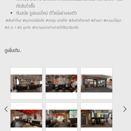
ตัดสินใจซื้อ
ทันสมัย รูปแบบใหม่ ดีไซน์อย่างลงตัว
#สินค้าใหม่ #อุปกรณ์มือถือ #ทุกรุ่น ทุกยี่ห้อ #สินค้าค้าขายดี #ร้านชา #ชานมไข่มุก
#2 in 1 #2 ธุรกิจ #ความแตกต่างภายใต้ธีมเดียวกัน
ดูเพิ่มเติม..