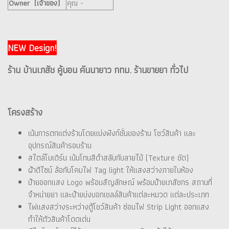
Owner (เจ้าของ)
คุณ -
NEW Design!
ร้าน บ้านเภสัช คู้บอน คันนายาว กทม. ร้านขายยา ทั่วไป
โครงสร้าง
เน้นการตกแต่งร้านโดยแบ่งฟังก์ชั่นของร้าน โชว์สินค้า และ
อุปกรณ์สินค้ารอบร้าน
สไตล์โมเดิร์น เน้นโทนสีดำสลับกับลายไม้ (Texture ชัด)
ฝ้าดีไซน์ ล้อกับโคมไฟ Tag light ให้แสงสว่างภายในห้อง
ป้ายออกแสง Logo พร้อมสัญลักษณ์ พร้อมป้ายเภสัชกร สถานที่
จำหน่ายยา และป้ายบ่งบอกเชลล์สินค้าแต่ละหมวด แต่ละประเภท
ไฟแสงสว่างระหว่างตู้โชว์สินค้า ซ่อนไฟ Strip Light ออกแสง
ทำให้ตัวสินค้าโดดเด่น