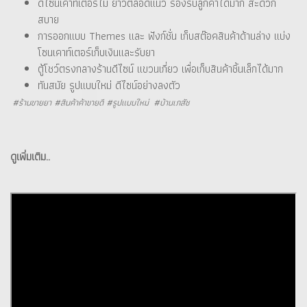
ดีไซน์เคาท์เตอร์ไม้ ยาวตลอดแนว รองรับลูกค้าได้มาก สะดวก
สบาย
การออกแบบ Themes และ ฟังก์ชั่น เก็บสต๊อคสินค้าด้านล่าง แบ่ง
โซนเคาท์เตอร์เก็บเงินและรับยา
ตู้โชว์ตรงกลางร้านดีไซน์ แขวนเกี่ยว เพื่อเก็บสินค้าชิ้นเล็กได้มาก
ทันสมัย รูปแบบใหม่ ดีไซน์อย่างลงตัว
#ร้านขายยา #สินค้าค้าขายดี #รูปแบบใหม่ #บ้านเภสัช
ดูเพิ่มเติม..