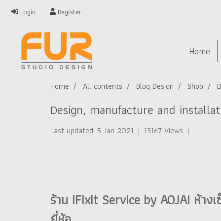
Login
Register
Home
Home
All contents
Blog Design
Shop
D
Design, manufacture and installati
Last updated: 5 Jan 2021
|
13167 Views
|
ร้าน iFixit Service by AOJAI ห้างเ
ยี่ห้อ