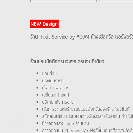
NEW Design!
ร้าน iFixit Service by AOJAI ห้างเซ็ลทรัล แอร์พอร์
ร้านซ่อมมือถือครบวงจร ครบจบที่เดียว
ซ่อมด่วน
ประเมินราคา
เช็คสภาพเครื่อง
เปลี่ยนอะไหล่แท้
บริการหลังการขาย
เน้นการตกแต่งร้านโดยแบ่งฟังก์ชั่นของร้าน โชว์สินค้
สไตล์โมเดิร์น เน้นแสงสว่างพื้นผิวลายไม้สีอ่อน ทำให้มีม
ป้ายออกแสง Logo ร้านซ่อม
การออกแบบ Themes และ ฟังก์ชั่น เก็บสต๊อคสินค้าด้า