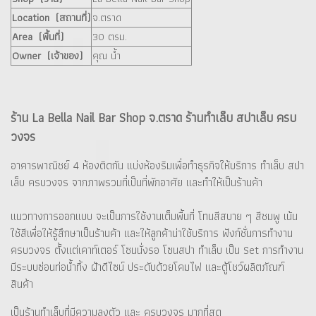
Location (สถานที่)
จ.ตราด
Area (พื้นที่)
30 ตรม.
Owner (เจ้าของ)
คุณ น้ำ
ร้าน La Bella Nail Bar Shop จ.ตราด ร้านทำเล็บ สปาเล็บ ครบ
วงจร
อาคารพาณิชย์ 4 ห้องติดกัน แบ่งห้องริมเพื่อทำธุรกิจให้บริการ ทำเล็บ สปา
เล็บ ครบวงจร จากภาพรวมที่เป็นที่พักอาศัย และทำให้เป็นร้านค้า
แนวทางการออกแบบ จะเป็นการใช้งานเต็มพื้นที่ โทนสีสบาย ๆ สีชมพู เน้น
ใช้สีเพื่อให้รู้สึกษาเป็นร้านค้า และให้ลูกค้าน่าใช้บริการ ฟังก์ชั่นการทำงาน
ครบวงจร ตั้งแต่เคาท์เตอร์ โซนนั่งรอ โซนสปา ทำเล็บ เป็น Set การทำงาน
มีระบบซ่อนท่อน้ำทิ้ง ฝ้าดีไซน์ ประดับด้วยโคมไฟ และตู้โชว์ผลิตภัณฑ์
สินค้า
เป็นร้านทำเล็บที่มีความลงตัว และ ครบวงจร มากที่สุด