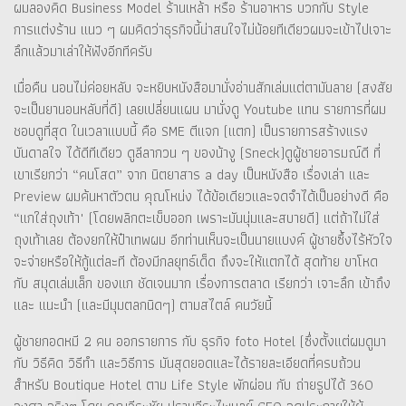
ผมลองคิด Business Model ร้านเหล้า หรือ ร้านอาหาร บวกกับ Style
การแต่งร้าน แนว ๆ ผมคิดว่าธุรกิจนี้น่าสนใจไม่น้อยทีเดียวผมจะเข้าไปเจาะ
ลึกแล้วมาเล่าให้ฟังอีกทีครับ
เมื่อคืน นอนไม่ค่อยหลับ จะหยิบหนังสือมานั่งอ่านสักเล่มแต่ตามันลาย (สงสัย
จะเป็นยานอนหลับที่ดี) เลยเปลี่ยนแผน มานั่งดู Youtube แทน รายการที่ผม
ชอบดูที่สุด ในเวลาแบบนี้ คือ SME ตีแจก (แตก) เป็นรายการสร้างแรง
บันดาลใจ ได้ดีทีเดียว ดูลีลากวน ๆ ของน้างู (Sneck)ดูผู้ชายอารมณ์ดี ที่
เขาเรียกว่า “คนโสด” จาก นิตยาสาร a day เป็นหนังสือ เรื่องเล่า และ
Preview ผมค้นหาตัวตน คุณโหน่ง ได้ข้อเดียวและจดจำได้เป็นอย่างดี คือ
“แกใส่ถุงเท้า" (โดยพลิกตะเข็บออก เพราะมันนุ่มและสบายดี) แต่ถ้าไม่ใส่
ถุงเท้าเลย ต้องยกให้ป๋าเทพผม อีกท่านเห็นจะเป็นนายแบงค์ ผู้ชายซึ้งไร้หัวใจ
จะจ่ายหรือให้กู้แต่ละที ต้องมีกลยุทธ์เด็ด ถึงจะให้แตกได้ สุดท้าย ขาโหด
กับ สมุดเล่มเล็ก ของแก ชัดเจนมาก เรื่องการตลาด เรียกว่า เจาะลึก เข้าถึง
และ แนะนำ (และมีมุมตลกนิดๆ) ตามสไตล์ คนวัยนี้
ผู้ชายกอดหมี 2 คน ออกรายการ กับ ธุรกิจ foto Hotel (ซึ่งตั้งแต่ผมดูมา
กับ วิธีคิด วิธีทำ และวิธีการ มันสุดยอดและได้รายละเอียดที่ครบถ้วน
สำหรับ Boutique Hotel ตาม Life Style พักผ่อน กับ ถ่ายรูปได้ 360