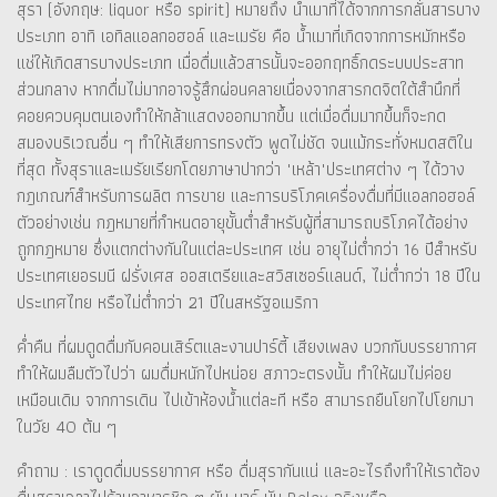
สุรา (อังกฤษ: liquor หรือ spirit) หมายถึง น้ำเมาที่ได้จากการกลั่นสารบาง
ประเภท อาทิ เอทิลแอลกอฮอล์ และเมรัย คือ น้ำเมาที่เกิดจากการหมักหรือ
แช่ให้เกิดสารบางประเภท เมื่อดื่มแล้วสารนั้นจะออกฤทธิ์กดระบบประสาท
ส่วนกลาง หากดื่มไม่มากอาจรู้สึกผ่อนคลายเนื่องจากสารกดจิตใต้สำนึกที่
คอยควบคุมตนเองทำให้กล้าแสดงออกมากขึ้น แต่เมื่อดื่มมากขึ้นก็จะกด
สมองบริเวณอื่น ๆ ทำให้เสียการทรงตัว พูดไม่ชัด จนแม้กระทั่งหมดสติใน
ที่สุด ทั้งสุราและเมรัยเรียกโดยภาษาปากว่า "เหล้า"ประเทศต่าง ๆ ได้วาง
กฎเกณฑ์สำหรับการผลิต การขาย และการบริโภคเครื่องดื่มที่มีแอลกอฮอล์
ตัวอย่างเช่น กฎหมายที่กำหนดอายุขั้นต่ำสำหรับผู้ที่สามารถบริโภคได้อย่าง
ถูกกฎหมาย ซึ่งแตกต่างกันในแต่ละประเทศ เช่น อายุไม่ต่ำกว่า 16 ปีสำหรับ
ประเทศเยอรมนี ฝรั่งเศส ออสเตรียและสวิสเซอร์แลนด์, ไม่ต่ำกว่า 18 ปีใน
ประเทศไทย หรือไม่ต่ำกว่า 21 ปีในสหรัฐอเมริกา
ค่ำคืน ที่ผมดูดดื่มกับคอนเสิร์ตและงานปาร์ตี้ เสียงเพลง บวกกับบรรยากาศ
ทำให้ผมลืมตัวไปว่า ผมดื่มหนักไปหน่อย สภาวะตรงนั้น ทำให้ผมไม่ค่อย
เหมือนเดิม จากการเดิน ไปเข้าห้องน้ำแต่ละที หรือ สามารถยืนโยกไปโยกมา
ในวัย 40 ต้น ๆ
คำถาม : เราดูดดื่มบรรยากาศ หรือ ดื่มสุรากันแน่ และอะไรถึงทำให้เราต้อง