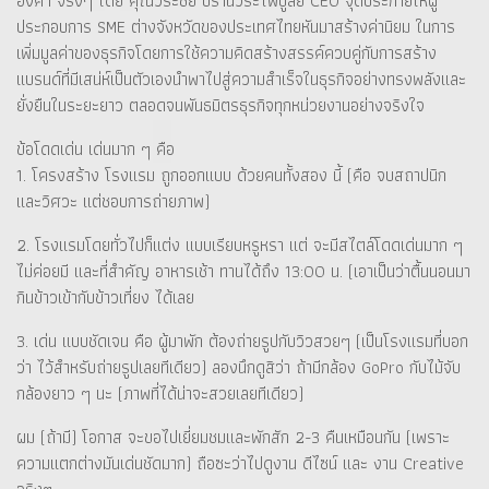
องศา จริงๆ โดย คุณวีระชัย ปรานวีระไพบูลย์ CEO จุดประกายให้ผู้
ประกอบการ SME ต่างจังหวัดของประเทศไทยหันมาสร้างค่านิยม ในการ
เพิ่มมูลค่าของธุรกิจโดยการใช้ความคิดสร้างสรรค์ควบคู่กับการสร้าง
แบรนด์ที่มีเสน่ห์เป็นตัวเองนำพาไปสู่ความสำเร็จในธุรกิจอย่างทรงพลังและ
ยั่งยืนในระยะยาว ตลอดจนพันธมิตรธุรกิจทุกหน่วยงานอย่างจริงใจ
ข้อโดดเด่น เด่นมาก ๆ คือ
1. โครงสร้าง โรงแรม ถูกออกแบบ ด้วยคนทั้งสอง นี้ (คือ จบสถาปนิก
และวิศวะ แต่ชอบการถ่ายภาพ)
2. โรงแรมโดยทั่วไปก็แต่ง แบบเรียบหรูหรา แต่ จะมีสไตล์โดดเด่นมาก ๆ
ไม่ค่อยมี และที่สำคัญ อาหารเช้า ทานได้ถึง 13:00 น. (เอาเป็นว่าตื้นนอนมา
กินข้าวเข้ากับข้าวเที่ยง ได้เลย
3. เด่น แบบชัดเจน คือ ผู้มาพัก ต้องถ่ายรูปกับวิวสวยๆ (เป็นโรงแรมที่บอก
ว่า ไว้สำหรับถ่ายรูปเลยทีเดียว) ลองนึกดูสิว่า ถ้ามีกล้อง GoPro กับไม้จับ
กล้องยาว ๆ นะ (ภาพที่ได้น่าจะสวยเลยทีเดียว)
ผม (ถ้ามี) โอกาส จะขอไปเยี่ยมชมและพักสัก 2-3 คืนเหมือนกัน (เพราะ
ความแตกต่างมันเด่นชัดมาก) ถือซะว่าไปดูงาน ดีไซน์ และ งาน Creative