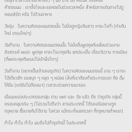
ดื่มสุราเวลาไปร้านอาหารชิว ๆ ผับ บาร์ มัน Relax จริงหรือ
คำตอบผม : เราตั้งใจและรอคอยในช่วงเวลาหนึ่ง สำหรับการเดินทางไปดู
คอนเสิร์ต หรือ ไปร้านอาหาร
วัยรุ่น : ในความคิดของผมตอนนั้น ไปนั่งดูหญิงจีบสาว หาอะไรทำ (ท่าเต้น
ใหม่ เทรนใหม่ๆ)
วัยทำงาน : ในความคิดของผมตอนนั้น ไปนั่งดื่มพูดคุยกับเพื่อนร่วมงาน
สังสรรค์ พบปะ พูดคุย หาอะไรมาคุยกัน ยกประเด็น เรื่องวันวาน การเมือง
(ที่พอจะคุยกันแบบไม่เข้าฝั่งใดๆ)
วันทำงาน (อยากเป็นเจ้าของธุรกิจ) ในความคิดของผมตอนนี้ นาน ๆ เราจะ
ได้เที่ยวสัก ขอสนุก ๆ หลุด ๆ หน่อย (ส่ิงที่เราต้องทำประการแรก คือ ดื่ม
ให้มึน (แต่ยังไม่ต้องเมา) เวลาจะช่วยความเมาเอง
เมื่อผมแบ่งประเภทของกลุ่ม ตาม เพศ และ วัย แล้ว ถือ ว่าธุรกิจ กลุ่มนี้
ครอบคลุมจริง ๆ (ไม่รวมไปถึงว่า สารประเภทนี้ ได้รองรับอยางถูก
กฎหมาย ซื้อขายกันได้ตาม โชห่วย แม้กระทั่งนอกเวลา ที่กฎหมายกำหนด)
ทำไม ทำไม ทำไม ผมถึงไม่ทำธุรกิจนี้ ในประเทศนี้