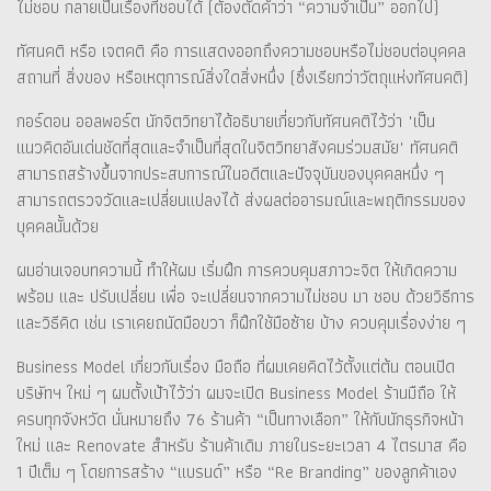
ไม่ชอบ กลายเป็นเรื่องที่ชอบได้ (ต้องตัดคำว่า “ความจำเป็น” ออกไป)
ทัศนคติ หรือ เจตคติ คือ การแสดงออกถึงความชอบหรือไม่ชอบต่อบุคคล
สถานที่ สิ่งของ หรือเหตุการณ์สิ่งใดสิ่งหนึ่ง (ซึ่งเรียกว่าวัตถุแห่งทัศนคติ)
กอร์ดอน ออลพอร์ต นักจิตวิทยาได้อธิบายเกี่ยวกับทัศนคติไว้ว่า "เป็น
แนวคิดอันเด่นชัดที่สุดและจำเป็นที่สุดในจิตวิทยาสังคมร่วมสมัย" ทัศนคติ
สามารถสร้างขึ้นจากประสบการณ์ในอดีตและปัจจุบันของบุคคลหนึ่ง ๆ
สามารถตรวจวัดและเปลี่ยนแปลงได้ ส่งผลต่ออารมณ์และพฤติกรรมของ
บุคคลนั้นด้วย
ผมอ่านเจอบทความนี้ ทำให้ผม เริ่มฝึก การควบคุมสภาวะจิต ให้เกิดความ
พร้อม และ ปรับเปลี่ยน เพื่อ จะเปลี่ยนจากความไม่ชอบ มา ชอบ ด้วยวิธีการ
และวิธีคิด เช่น เราเคยถนัดมือขวา ก็ฝึกใช้มือซ้าย บ้าง ควบคุมเรื่องง่าย ๆ
Business Model เกี่ยวกับเรื่อง มือถือ ที่ผมเคยคิดไว้ตั้งแต่ต้น ตอนเปิด
บริษัทฯ ใหม่ ๆ ผมตั้งเป้าไว้ว่า ผมจะเปิด Business Model ร้านมืถือ ให้
ครบทุกจังหวัด นั่นหมายถึง 76 ร้านค้า “เป็นทางเลือก” ให้กับนักธุรกิจหน้า
ใหม่ และ Renovate สำหรับ ร้านค้าเดิม ภายในระยะเวลา 4 ไตรมาส คือ
1 ปีเต็ม ๆ โดยการสร้าง “แบรนด์” หรือ “Re Branding” ของลูกค้าเอง