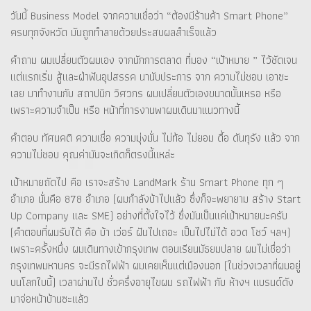
วันนี้ Business Model จากความเชื่อว่า “ต้องมีร้านค้า Smart Phone”
ครบทุกจังหวัด มันถูกทำลายด้วยประสบผลสำเร็จแล้ว
คำถาม ผมเปลี่ยนตัวผมเอง จากนักการตลาด ที่มอง “เป้าหมาย ” ไว้ชัดเจน
แต่แรกเริ่ม สู้และฝ่าฟันอุปสรรค นานับประการ จาก ความไม่ชอบ เอาซะ
เลย มาทำงานกับ สถาปนิก วิศวกร ผมเปลี่ยนตัวเองขนาดนั้นเหรอ หรือ
เพราะความจำเป็น หรือ หน้าที่การงานพาผมเดินมาแนวทางนี้
คำตอบ ทัศนคติ ความเชื่อ ความมุ่งมั่น ไม่ท้อ ไม่ยอม ดื้อ ดันทุรัง แล้ว จาก
ความไม่ชอบ คุณค่ามันจะเกิดก็ตรงนี้แหล่ะ
เป้าหมายถัดไป คือ เราจะสร้าง LandMark ร้าน Smart Phone ทุก ๆ
อำเภอ นั่นคือ 878 อำเภอ (ผมกำลังบ้าไปแล้ว ซึ่งก็จะพยายาม สร้าง Start
Up Company และ SME) อย่างที่ตั้งใจไว้ ซึ่งมันเป็นแค่เป้าหมายนะครับ
(คำตอบที่ผมรับได้ คือ บ้า เว่อร์ ฝันไปเถอะ เป็นไปไม่ได้ อวด โชว์ ฯลฯ)
เพราะครั้งหนึ่ง ผมเดินทางเข้ากรุงเทพ ตอนเรียนมัธยมปลาย ผมไม่เชื่อว่า
กรุงเทพมหานคร จะมีรถไฟฟ้า ผมเคยเห็นแต่เมืองนอก (ในช่วงเวลาที่ผมอยู่
บนโลกใบนี้) เวลาผ่านไป ชั่วครึ่งอายุไขผม รถไฟฟ้า กับ ห้างฯ แบรนด์ดัง
มาจ่อหน้าบ้านซะแล้ว