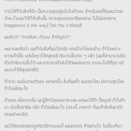
การได้ทำในสิ่งที่รัก เป็นความสุขอยู่แล้วในตัวเอง สำหรับคนที่ค้นพบว่าตน
รักอะไรและได้ทำในสิ่งนั้น ความสุขของเขาคือหนทาง ไม่ใช่ปลายทาง
(Happiness is the way) โดย ท่าน ว.วชิรเมธี
ผมคิดว่า “การค้นหา ตัวเอง สำคัญกว่า”
เพราะผมคิดว่า ผมทำในสิ่งที่ผมไม่ถนัด ชอบบ้างไม่ชอบบ้าง ทำไปเพราะ
ความจำเป็น แต่เมื่อเราได้คลุกคลี กับงานนั้นจริง ๆ แล้ว (ผมก็สามารถปรับ
ตัวเข้ากับงานนั้นได้ และสามารถทำมันได้ดีพอสมควร อาจจะไม่ดีที่สุด แต่
ผมจะทำให้สุดเท่าที่มี)
คำถาม ผมนั่งถามตัวเอง หลายครั้ง สิ่งที่ผมทำ ผมชอบไหม มีความสุขไหม
ทำไปเพื่ออะไร
คำตอบ เมื่อแรกเริ่ม ผมรู้สึกไม่ชอบเอาซะเลย แต่พอได้ทำ ก็สนุกดี ทำไปทำ
มา เริ่มเป็นอาชีพ แล้ว ทำไปเพื่ออะไร (ตรงนี้ มากกว่า ที่ผมกำลังค้นหาตัว
เองอย่างหนัก)
ผมได้ลองผิดลองถูกกับวิธีการแบบนี้ พอสมควร ทำอย่างไร ในเรื่องที่เรา