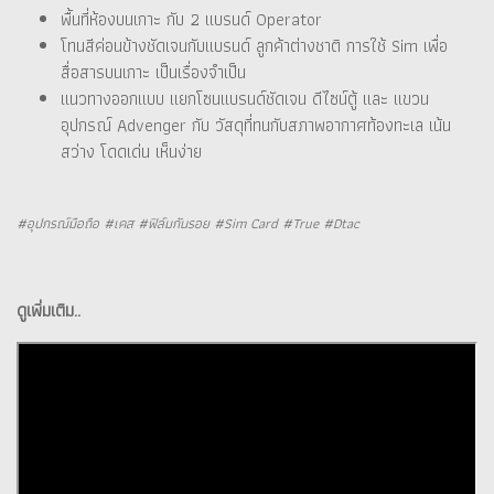
พื้นที่ห้องบนเกาะ กับ 2 แบรนด์ Operator
โทนสีค่อนข้างชัดเจนกับแบรนด์ ลูกค้าต่างชาติ การใช้ Sim เพื่อ
สื่อสารบนเกาะ เป็นเรื่องจำเป็น
แนวทางออกแบบ แยกโซนแบรนด์ชัดเจน ดีไซน์ตู้ และ แขวน
อุปกรณ์ Advenger กับ วัสดุที่ทนกับสภาพอากาศท้องทะเล เน้น
สว่าง โดดเด่น เห็นง่าย
#อุปกรณ์มือถือ #เคส #ฟิล์มกันรอย #Sim Card #True #Dtac
ดูเพิ่มเติม..