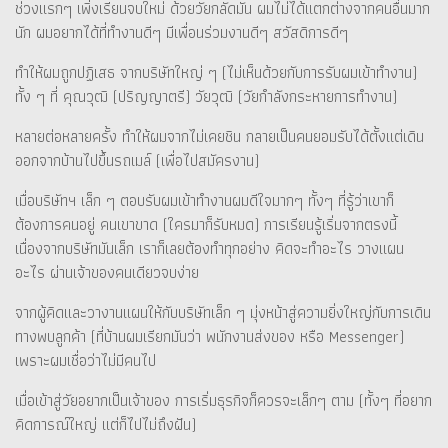
ช่วงแรกๆ เพิ่งเรียนจบใหม่ ด้วยวัยกลัดมัน ผมไม่ได้แตกต่างจากคนอื่นมาก
นัก ผมอยากได้ที่ทำงานดีๆ มีเพื่อนร่วมงานดีๆ สวัสดิการดีๆ
ทำให้ผมถูกปฏิเสธ จากบริษัทใหญ่ ๆ (ไม่เห็นด้วยกับการรับผมเข้าทำงาน)
ทั้ง ๆ ที่ คุณวุฒิ (ปริญญาตรี) วัยวุฒิ (วัยกำลังกระหายการทำงาน)
หลายต่อหลายครั้ง ทำให้ผมจากไม่เคยชิน กลายเป็นคนยอมรับได้ตั้งแต่เดิน
ออกจากบ้านไปขึ้นรถเมล์ (เพื่อไปสมัครงาน)
เมื่อบริษัทฯ เล็ก ๆ ตอบรับผมเข้าทำงานผมดีใจมากๆ ทั้งๆ ที่รู้ว่าเขาก็
ต้องการคนอยู่ คนเขาขาด (ใครมาก็รับหมด) การเรียนรู้เริ่มจากตรงนี้
เนื่องจากบริษัทมันเล็ก เราก็เลยต้องทำทุกอย่าง คิดจะทำอะไร วางแผน
อะไร ผ่านเจ้าของคนเดียวจบง่าย
จากผู้คิดและวางานแผนให้กับบริษัทเล็ก ๆ มุ่งหน้าสู่ความยิ่งใหญ่กับการเดิน
ทางพบลูกค้า (ที่บ้านผมเรียกมันว่า พนักงานส่งของ หรือ Messenger)
เพราะผมเชื่อว่าไม่มีคนไป
เมื่อเข้าสู่วัยอยากเป็นเจ้าของ การเริ่มธุรกิจก็ควรจะเล็กๆ ตาม (ทั้งๆ ที่อยาก
คิดการณ์ใหญ่ แต่ก็ไปไม่ถึงฝัน)