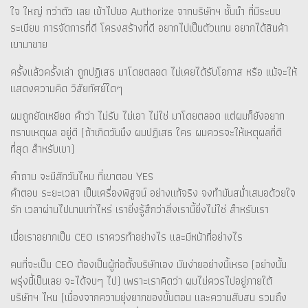
ใจ ใหญ่ กว่าตัว เลย เข้าไปขอ Authorize จากบริษัทฯ ชั้นนำ ที่มีระบบ
ระเบียบ การจัดการที่ดี โครงสร้างที่ดี อยากไปเป็นตัวแทน อยากได้สินค้า
เขามาขาย
ครั้งแล้วครั้งเล่า ถูกปฏิเสธ มาโดยตลอด ไม่เคยได้รับโอกาส หรือ แม้จะให้
แสดงความคิด วิสัยทัศย์ใดๆ
ผมถูกยัดเหยียด คำว่า ไม่รับ ไม่เอา ไม่ใช่ มาโดยตลอด แต่ผมก็ยังอยาก
ทราบเหตุผล อยู่ดี (ถ้าเกิดวันนึง ผมปฏิเสธ ใคร ผมควรจะให้เหตุผลที่ดี
ที่สุด สำหรับเขา)
คำถาม จะมีสักวันไหม ที่เขาตอบ YES
คำตอบ ระยะเวลา เป็นเครื่องพิสูจน์ อย่างแท้จริง จงทำมันสม่ำเสมอด้วยใจ
รัก เวลาผ่านไปนานเท่าไหร่ เรายิ่งรู้สึกว่าสิ่งเรานี้ยิ่งไม่ใช่ สำหรับเรา
เมื่อเราอยากเป็น CEO เราควรทำอย่างไร และมีหน้าที่อย่างไร
คนที่จะเป็น CEO ต้องเป็นผู้ก่อตั้งบริษัทเอง มันง่ายอย่างนี้เหรอ (อย่างนั้น
พรุ่งนี้เป็นเลย จะได้จบๆ ไป) เพราะเราคิดว่า ผมไม่ควรไปอยู่ภายใต้
บริษัทฯ ไหน (เนื่องจากความยุ่งยากของขั้นตอน และความสับสน รวมถึง