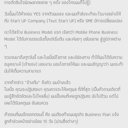
การตัดสินใจผิดพลาดหลาย ๆ ครั้ง ของใครผมก็ไม่รู้)
วันนี้ผมได้คำตอบ YES จากตัวผมเอง และผมกำลังจะทำอะไรบางอย่างให้
กับ Start UP Company (Text Start UP) หรือ SME มีการเปลี่ยนแปลง
เราได้สร้าง Business Model แรก เรียกว่า Mobile Phone Business
Model ได้รับการตอบรับตั้งแต่เริ่มต้น และค่อยๆ ขยับขยาย สู่ภูมิภาคต่าง
ๆ
จวบจนมาถึงทุกวันนี้ และในเมื่อมีโอกาส และมีช่องทาง ทำให้ผมได้รับความ
อนุเคราะห์ (เจ้าของ) มอบงาน มอบโอกาสให้ผม และผมสัญญาว่า ผมจะทำ
มันให้เต็มความสามารถ
จากคำกล่าว “ข้างต้น” ถึงคิว ผมบ้างแล้ว
ในเมื่อ คุณจะปฏิเสธเขา คุณควรจะให้เหตุผล ที่ดีที่สุด (เป็นคำถามเดียวที่
ผมรู้สึกอัดอัดและไม่ไหลลื่น) ผมเป็นคนที่เคยถูกปฏิเสธ นับไม่ถ้วน แต่ไม่
เคยได้รับเหตุผล อันสมควร
คำตอบที่ผมนึกออกตอนนี้ คือ ผมต้องทำแผนธุรกิจ Business Plan แจ้ง
ลูกค้าล่วงหน้าอย่างน้อย 15 วัน (ผ่านสื่อต่างๆ)