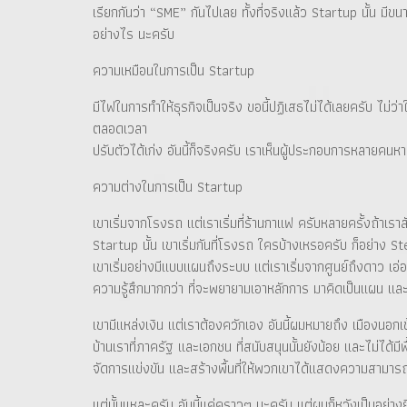
เรียกกันว่า “SME” กันไปเลย ทั้งที่จริงแล้ว Startup นั้น มีข
อย่างไร นะครับ
ความเหมือนในการเป็น Startup
มีไฟในการทำให้ธุรกิจเป็นจริง ขอนี้ปฏิเสธไม่ได้เลยครับ ไม่ว่
ตลอดเวลา
ปรับตัวได้เก่ง อันนี้ก็จริงครับ เราเห็นผู้ประกอบการหลายคนหา
ความต่างในการเป็น Startup
เขาเริ่มจากโรงรถ แต่เราเริ่มที่ร้านกาแฟ ครับหลายครั้งถ้าเ
Startup นั้น เขาเริ่มกันที่โรงรถ ใครบ้างเหรอครับ ก็อย่าง
เขาเริ่มอย่างมีแบบแผนถึงระบบ แต่เราเริ่มจากศูนย์ถึงดาว เอ่อ
ความรู้สึกมากกว่า ที่จะพยายามเอาหลักการ มาคิดเป็นแผน แล
เขามีแหล่งเงิน แต่เราต้องควักเอง อันนี้ผมหมายถึง เมืองนอกเ
บ้านเราที่ภาครัฐ และเอกชน ที่สนับสนุนนั้นยังน้อย และไม่ได้ม
จัดการแข่งขัน และสร้างพื้นที่ให้พวกเขาได้แสดงความสาม
แต่นั้นแหละครับ อันนี้แค่คราวๆ นะครับ แต่ผมก็หวังเป็นอย่างย