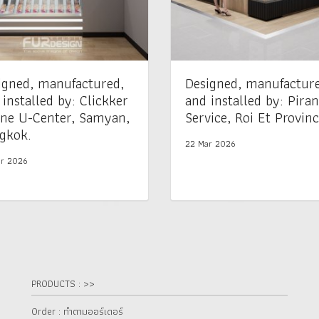
igned, manufactured,
Designed, manufactur
 installed by: Clickker
and installed by: Pira
ne U-Center, Samyan,
Service, Roi Et Provinc
gkok.
22 Mar 2026
r 2026
PRODUCTS : >>
Order : ทำตามออร์เดอร์