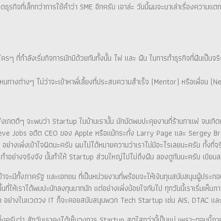
นาดธุรกิจที่เล็กกว่าการใช้คำว่า SME อีกครับ เอาล่ะ วันนี้ผมจะมาเล่าเรื่องควา
าใครๆ ที่กำลังเริ่มกิจการมักมีด้วยกันทั้งนั้น ไฟ และ ฝัน ในการทำธุรกิจที่ฝันเป
หนทางต่างๆ ไม่ว่าจะเข้าหาพี่เลี้ยงที่ประสบความสำเร็จ (Mentor) หรือเพื่อน (Ne
ราสังเกตดีๆ จะพบว่า Startup ในบ้านเรานั้น มักนัดพบปะคุยงานที่ร้านกาแฟ จนเก
 Steve Jobs อดีต CEO ของ Apple หรือแม้กระทั่ง Larry Page และ Sergey Brin
 อย่างเพิ่งเข้าใจผิดนะครับ ผมไม่ได้หมายความว่าเราไม่มีอะไรเลยนะครับ ทั้งที่จริ
ะทำอย่างจริงจัง นั้นทำให้ Startup ส่วนใหญ่ไปไม่ถึงฝัน ลองดูกันนะครับ เขี
ข้าจะมีทั้งภาครัฐ และเอกชน ที่เป็นหน่วยงานที่พร้อมจะให้เงินทุนสนับสนุนผู้ประก
ีพื้นที่ให้เราได้พบปะนักลงทุนมากนัก แต่อย่างเพิ่งน้อยใจกันไป ทุกวันนี้เราเริ่ม
ารถ อย่างในแวดวง IT ก็จะคอยสนับสนุนพวก Tech Startup เช่น AIS, DTAC แล
ิ่งครับว่า สักวันเราคงได้เห็นวงการ Startup สดใสกว่านี้เป็นแน่ เพราะตอนนี้ภาค