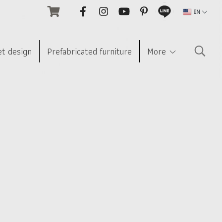
EN
et design
Prefabricated furniture
More