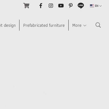
EN
et design
Prefabricated furniture
More