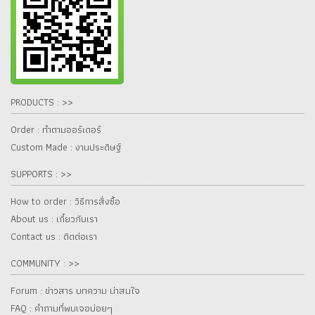
PRODUCTS : >>
Order : ทำตามออร์เดอร์
Custom Made : งานประดิษฐ์
SUPPORTS : >>
How to order : วิธีการสั่งซื้อ
About us : เกี๋ยวกับเรา
Contact us : ติดต่อเรา
COMMUNITY : >>
Forum : ข่าวสาร บทความ น่าสนใจ
FAQ : คำถามที่พบเจอบ่อยๆ