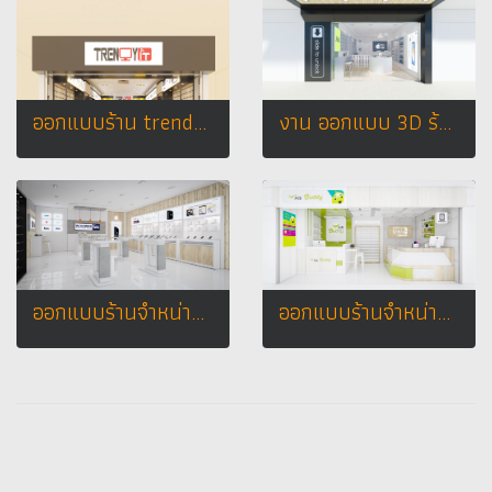
ออกแบบร้าน trendy it ห้างมาบุญครอง (MBK Center) - Bangkok
งาน ออกแบบ 3D ร้าน mac guru จ.ชุมพร
ออกแบบร้านจำหน่ายมือถือ พงษ์เพชรโฟน เทสโก้โลตัส จ.เพชรบูรณ์
ออกแบบร้านจำหน่ายมือถือ ร้าน ร้าน ais buddy by น้ำแข็งโฟน จ.ห้างกาฬสินธุ์พลาซ่า จ.กาฬสินธุ์