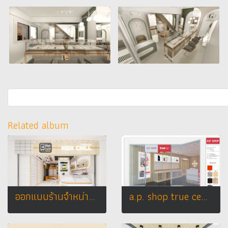
Related album
ออกแบบร้านจำหน่ายมือถือ ร้าน High Chill จ.แพร่
a.p. shop true center design