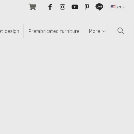
EN
et design
Prefabricated furniture
More