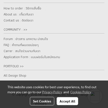
How to order : วิธีการสั่งซื้อ
About us : เกี๋ยวกับเรา
Contact us : ติดต่อเรา
COMMUNITY : >>
Forum : ข่าวสาร บทความ น่าสนใจ
FAQ : คำถามที่พบเจอบ่อยๆ
Carrer : สนใจร่วมงานกับเรา
Application Form : แบบฟอร์มใบสมัครงาน
PORTFOLIO >>
All Design Shop
This website uses cookies for best user experience, to find out
more you can go to our
Privacy Policy
and
Cookies Policy
© Copyright 2016 All Rights Reserved. furstudio-design.com
Set Cookies
Accept All
Today's visitor
3,864