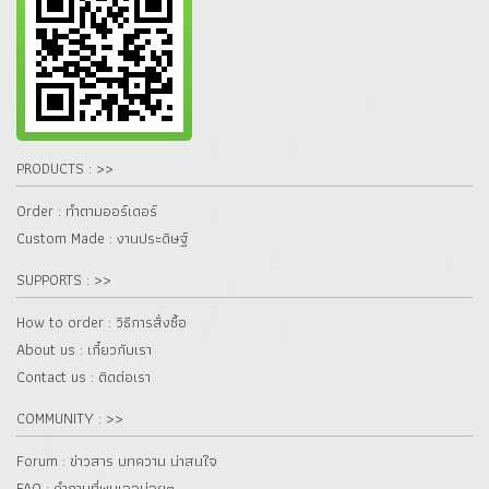
PRODUCTS : >>
Order : ทำตามออร์เดอร์
Custom Made : งานประดิษฐ์
SUPPORTS : >>
How to order : วิธีการสั่งซื้อ
About us : เกี๋ยวกับเรา
Contact us : ติดต่อเรา
COMMUNITY : >>
Forum : ข่าวสาร บทความ น่าสนใจ
FAQ : คำถามที่พบเจอบ่อยๆ