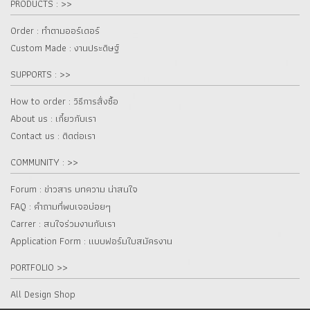
PRODUCTS : >>
Order : ทำตามออร์เดอร์
Custom Made : งานประดิษฐ์
SUPPORTS : >>
How to order : วิธีการสั่งซื้อ
About us : เกี๋ยวกับเรา
Contact us : ติดต่อเรา
COMMUNITY : >>
Forum : ข่าวสาร บทความ น่าสนใจ
FAQ : คำถามที่พบเจอบ่อยๆ
Carrer : สนใจร่วมงานกับเรา
Application Form : แบบฟอร์มใบสมัครงาน
PORTFOLIO >>
All Design Shop