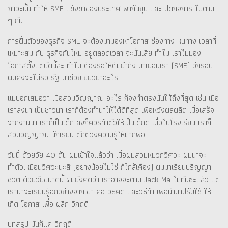
ภาวะนั้น ทำให้ SME แข้งขาของประเทศ พากันยุบ และ ปิดกิจการ ไปตาม
ๆ กัน
การฝื้นตัวของธุรกิจ SME จะต้องมามองหาโอกาส ช่องทาง หนทาง เวลาที่
เหมาะสม กับ ธุรกิจกันใหม่ อยู่ตลอดเวลา ฉะนั้นเสีย ทำไม เราไม่มอง
โอกาสตั้งแต่บัดนี้ล่ะ ทำไม ต้องรอให้ต้มยำกุ้ง มาเยือนเรา (SME) อีกรอบ
ผมคงจะไม่รอ รัฐ มาช่วยเยียวยาอะไร
แม่บอกเสมอว่า เมื่อสวมวิญญาณ อะไร ก็จงทำตรงนั้นให้ถึงที่สุด เช่น เมื่อ
เราลงนา เป็นชาวนา เราก็ต้องทำนาให้ได้ดีที่สุด เพื่อหวังผลผลิต เมื่อเสร็จ
จากงานนา เราก็เป็นเด็ก ลงก็ควรทำตัวให้เป็นเด็กดี เมื่อไปโรงเรียน เราก็
สวมวิญญาณ นักเรียน ตักตวงความรู้ให้มากพอ
วันนี้ ด้วยวัย 40 ต้น ผมเข้าใจแล้วว่า เมื่อผมสวมหมวกวิศวะ ผมน่าจะ
ทำตัวเหมือนวิศวะนะสิ (อย่างน้อยไม่ใช่ ก็ใกล้เคือง) ผมมาเรียนปริญญา
ชีวิต ด้วยวัยขนาดนี้ ผมยังคิดว่า เราอาจจะตาม Jack Ma ไม่ทันซะแล้ว แต่
เราน่าจะเรียนรู้อีกอย่างจากเขา คือ วิธีคิด และวิธีทำ เพื่อนำมาปรับใช้ ให้
เกิด โอกาส เพื่อ ผลิก วิกฤติ
บทสรุป มันก็แค่ วิกฤติ