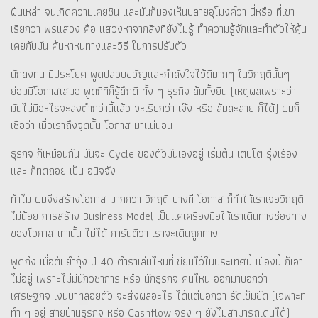
ผืนเหล่า จนเกิดความเคยชิน และมันก็มองเห็นปลายอุโมงค์ว่า นี่หรือ ที่เขา
เรียกว่า พรแสวง คือ แสวงหาจากสิ่งที่ยังไม่รู้ ทำความรู้จักและทำตัวให้คุ้น
เคยกับมัน ค้นหาหนทางและวิธี ในการปรับตัว
นักลงทุน มีประโยค พูดปลอบขวัญและกำลังใจไว้ดีมากๆ ในวิกฤตินั้นๆ
ย่อมมีโอกาสเสมอ พูดกี่ทีก็รู้สึกดี ทั้ง ๆ ธุรกิจ ล้มทั้งยืน (เหตุผลเพราะว่า
มันไม่มีอะไรจะลงต่ำกว่านี้แล้ว จะเรียกว่า เจ๊ง หรือ ล้มละลาย ก็ได้) ผมก็
เชื่อว่า เมื่อเราถึงจุดนั้น โอกาส มาแน่นอน
ธุรกิจ ก็เหมือนกัน มันจะ Cycle ของตัวมันเองอยู่ เริ่มต้น เติบโต รุ่งเรือง
และ ก็ทดถอย เป็น อนิจจัง
ทำไม ผมจึงสร้างโอกาส มากกว่า วิกฤติ บางที โอกาส ก็ทำให้เราเจอวิกฤติ
ไม่น้อย การสร้าง Business Model เป็นแค่เครื่องมือให้เราเดินทางช่องทาง
ของโอกาส เท่านั้น ไม่ได้ การันตีว่า เราจะเดินถูกทาง
พูดถึง เมื่อต้มยำกุ้ง ปี 40 ตำราเล่มไหนที่เขียนไว้ในประเทศนี้ เมืองนี้ ก็เอา
ไม่อยู่ เพราะไม่มีนักวิชาการ หรือ นักธุรกิจ คนไหน ออกมาบอกว่า
เศรษฐกิจ เงินบาทลอยตัว จะส่งผลอะไร ได้แต่บอกว่า รัดเข็มขัด (เฉพาะที่
ทำ ๆ อยู่ สายป่านธุรกิจ หรือ Cashflow จริง ๆ ยังไม่สามารถเดินได้)