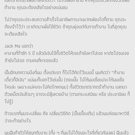
และเราเกิดมาเพื่อทำสิ่งที่ดีกว่า ไม่ได้เพื่อทำงาน หากคุณใช้เวลาทั้งชีวิตเพื่อ
ทำงาน คุณจะต้องเสียใจอย่างแน่นอน
ไม่ว่าคุณจะประสบความสำเร็จในอาชีพการงานมากเพียงใดก็ตาม คุณจะ
ต้องจำไว้ว่า เราเกิดมาเพื่อใช้ชีวิต ถ้าคุณยุ่งแต่กับการทำงาน ในที่สุดคุณ
จะต้องเสียใจ
Jack Ma บอกว่า
หางานที่ทำซัก 5 ปี แล้วมีเงินใช้ทั้งชีวิตให้เจอถ้ายังหาไม่เจอ หาต่อไปจนเจอ
ถ้ายังไม่เจอ ถามคนที่หาเจอแล้ว
เป็นอีกบทความนึงที่ผม ตั้งแต่แรก ก็ไม่ได้คิดไว้แบบนี้ ผมคิดว่า “ทำงาน
เดี๋ยวก็มีเงิน” แม่ผมก็บอกไว้เช่นนั้น (ตอนนั้น ไม่ให้ผมเชื่อแม่จะให้ผมเชื่อ
ใครล่ะ เพราะแม่คงจะไม่คิดโกหกผม) ทั้งชีวิตแกตรากตรำทำงาน แลกมา
ด้วยเม็ดเงินล้วนๆ อาจจะมีลุ้นหวยบ้าง (ตามกระแสนิยม หรือ ประชานิยม ก็
ไม่รู้)
ก้าวแรกที่ผมจะเปลี่ยน คือ เปลี่ยนวิธีคิด (เป็นเบื้องต้น) แล้วผมค่อยมาหาวิธี
ว่าจะทำอย่างไร
ผมฝืนทำตัวให้สนุกกับงาน (ทั้ง ๆ ที่ผมไม่ได้จบอะไรที่เกี่ยวกันเลย) ฝืนแล้ว