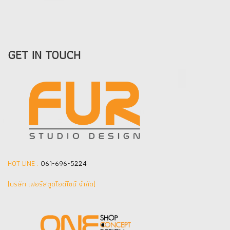
GET IN TOUCH
HOT LINE :
061-696-5224
(บริษัท เฟอร์สตูดิโอดีไซน์ จำกัด]