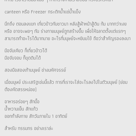
canteen หรือ Freezer กระติกน้ำแช่น้ำแข็ง
นึกถึง ตอนลงแขก เกี่ยวข้าวกับชาวนา หลังสู้ฟ้าหน้าสู้ดิน ก้ม มากกว่าเงย
หรือ อาจจะพอๆ กัน ร่างกายมนุษย์ถูกสร้างขึ้น เพื่อให้ฉลาดตั้งแต่แรกๆ
สามารถทำอะไรได้มากมาย อะไรที่มนุษย์จะหยิบมใช้ ถือว่าสำคัญรองลงมา
มือจับเคียว ก็เกี่ยวข้าวได้
มือจับจอบ ก็ขุดดินได้
สองมือสองเท้ามนุษย์ ช่างมหัศจรรย์
เมื่อมนุษย์ ประเสริฐเช่นนี้แล้ว การที่เราจะใส่อะไรลงไปในตัวมนุษย์ (ย่อม
ต้องคัดสรรหน่อย)
อาหารอร่อยๆ สักมื้อ
น้ำหวานเย็น สักแก้ว
ออกกำลังกาย สักวันภายใน 1 อาทิตย์
สำหรับ กรรมกร อย่างเราล่ะ