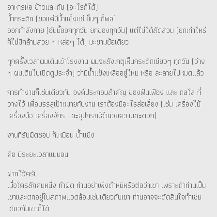
อาหารห่อ ข้าวและกับ (อะไรก็ได้)
น้ำกระติก (ขอแค่มีน้ำแข็งแช่เย็นๆ ก็พอ)
ออกกำลังกาย (อันนี้ออกทุกวัน ยกของทุกวัน) แต่ไม่ได้สัดส่วน (ยกเท่าไหร่
ก็ไม่มีกล้ามสวย ๆ หล่อๆ ได้) มะขามข้อเดียว
ทุกครั้งเวลาผมเดินเข้าโรงงาน ผมจะสังเกตุเห็นกระติกเขียวๆ ทุกวัน (ว่าง
ๆ ผมเดินไปเปิดดูประจำ) ว่ามีน้ำแข็งเหลืออยู่ไหม หรือ ละลายไปหมดแล้ว
การทำงานก็เช่นเดียวกัน องค์ประกอบสำคัญ ของฟันเฟือง และ กลไล ที่
วางไว้ เพื่อบรรลุเป็าหมายกับงาน เราต้องมีอะไรล่อเลี้ยง (เช่น เครื่องไม้
เครื่องมือ เครื่องจักร และอุปกรณ์อำนวยความสะดวก)
งานที่รับผิดชอบ ก็เหมือน น้ำแข็ง
คือ มีระยะเวลาแน่นอน
ฝากไว้ครับ
เมื่อใครสักคนหนึ่ง ทำผิด ท่านอย่าเพิ่งตำหนิหรือต่อว่าเขา เพราะถ้าท่านเป็น
เขาและตกอยู่ในสภาพแวดล้อมเช่นเดียวกับเขา ท่านอาจจะตัดสินใจทำเช่น
เดียวกับเขาก็ได้