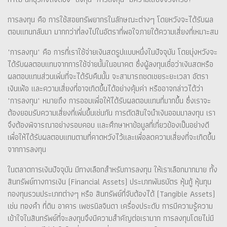
การลงทุน คือ การใช้สอยทรัพยากรในลักษณะต่างๆ โดยหวังจะได้รับผล
ตอบแทนกลับมา มากกว่าที่ลงไปในอัตราที่พอใจภายใต้ความเสี่ยงที่เหมาะสม
"การลงทุน" คือ การที่เราใช้จ่ายเงินสดรูปแบบหนึ่งในปัจจุบัน โดยมุ่งหวังจะ
ได้รับผลตอบแทนจากการใช้จ่ายนั้นในอนาคต ซึ่งผู้ลงทุนเชื่อว่าเงินสดหรือ
ผลตอบแทนส่วนเพิ่มที่จะได้รับคืนนั้น จะสามารถชดเชยระยะเวลา อัตรา
เงินเฟ้อ และความเสี่ยงที่อาจเกิดขึ้นได้อย่างคุ้มค่า หรืออาจกล่าวได้ว่า
"การลงทุน" หมายถึง การออมเพื่อให้ได้รับผลตอบแทนที่มากขึ้น ซึ่งเราจะ
ต้องยอมรับความเสี่ยงที่เพิ่มขึ้นเช่นกัน การตัดสินใจนำเงินออมมาลงทุน เรา
จึงต้องพิจารณาอย่างรอบคอบ และศึกษาหาข้อมูลที่เกี่ยวข้องเป็นอย่างดี
เพื่อให้ได้รับผลตอบแทนตามที่คาดหวังไว้และเพื่อลดความเสี่ยงที่จะเกิดขึ้น
จากการลงทุน
ในตลาดการเงินปัจจุบัน มีทางเลือกสำหรับการลงทุน ให้เราเลือกมากมาย ทั้ง
สินทรัพย์ทางการเงิน (Financial Assets) ประเภทพันธบัตร หุ้นกู้ หุ้นทุน
กองทุนรวมประเภทต่างๆ หรือ สินทรัพย์ที่จับต้องได้ (Tangible Assets)
เช่น ทองคำ ที่ดิน อาคาร เพชรนิลจินดา เครื่องประดับ การมีความรู้ความ
เข้าใจในสินทรัพย์ที่จะลงทุนจึงมีความสำคัญต่อเรามาก การลงทุนโดยไม่มี