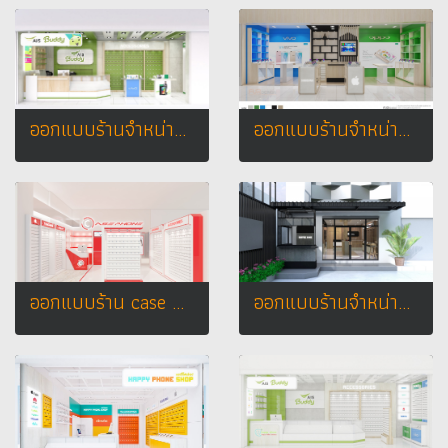
ออกแบบร้านจำหน่ายมือถือ Ais buddy เทสโก้โลตัส อ.ปักธงชัย จ.นครราชสีมา
ออกแบบร้านจำหน่ายมือถือ oppo & vivo LANMARK PLAZA @ อุดรธานี Owner : คุณเก๋
ออกแบบร้าน case phone บิ๊กซี จ.นครสวรรค์
ออกแบบร้านจำหน่ายมือถือ ร้าน Call Center อ.เมือง จ. สุรินทร์