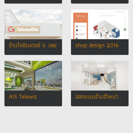
ร้านโกอินเตอร์ จ. เลย
shop design 2016
AIS Telewiz
ออกแบบร้านจำหน่ายมือถือ ร้านโฟนโฟน เทสโก้ดลตัส อ.เสนา จ.พระนครศรีอยุธยา