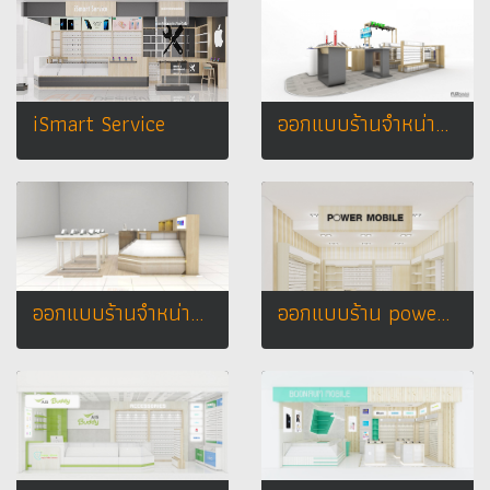
iSmart Service
ออกแบบร้านจำหน่ายมือถือ ร้าน TWZ by โคราชนวกิจ
ออกแบบร้านจำหน่ายมือถือ :ร้านทวีทรัพย์ เทสโก้โลตัส สาขาเวียงสระจ.สุราษฎร์ธานี
ออกแบบร้าน power mobile บิ๊กซี จ. ระนอง