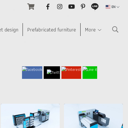
EN
et design
Prefabricated furniture
More