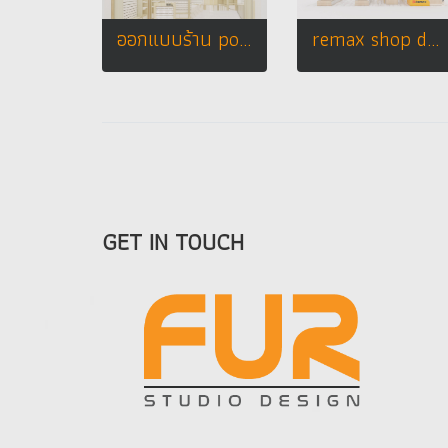
ออกแบบร้าน power mobile บิ๊กซี จ. ระนอง
remax shop design
GET IN TOUCH