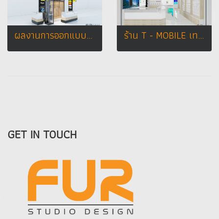
ผลงานการออกแบบร้าน บริษัทเฟอร์สตูดิโอดีไซน์ ทั้งรูปแบบตกแต่งทั้งร้าน และคีออส หรือจะเป็นเฟอร์นิเจอร์
ร้าน T - MOBILE เทสโก้โลตัส กุฉินารายณ์ จ. กาฬสินธุ์
GET IN TOUCH