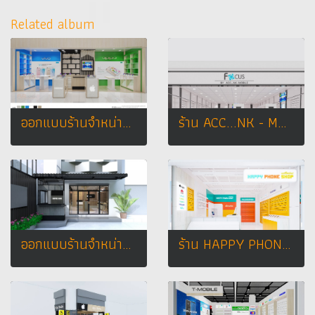
Related album
ออกแบบร้านจำหน่ายมือถือ oppo & vivo LANMARK PLAZA @ อุดรธานี Owner : คุณเก๋
ร้าน ACC...NK - MOBILE
ออกแบบร้านจำหน่ายมือถือ ร้าน Call Center อ.เมือง จ. สุรินทร์
ร้าน HAPPY PHONE SHOP 2 สาขา เทสโก้ โลตัส อ.กุฉินารายณ์ จ.กาฬสินธุ์