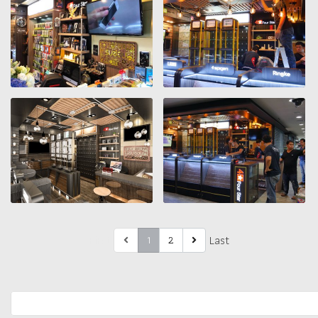
First
Last
1
2