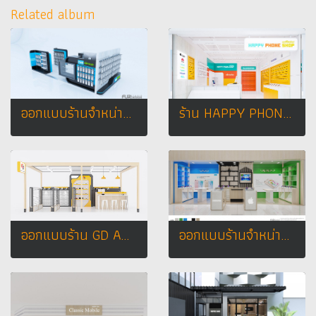
Related album
ออกแบบร้านจำหน่ายมือถือ ร้าน PMB - GROUP @ เดอะมอลล์บางกะปิ
ร้าน HAPPY PHONE SHOP 2 สาขา เทสโก้ โลตัส อ.กุฉินารายณ์ จ.กาฬสินธุ์
ออกแบบร้าน GD ACCESSORIES เมืองทองธานี จ. นนทบุรี
ออกแบบร้านจำหน่ายมือถือ oppo & vivo LANMARK PLAZA @ อุดรธานี Owner : คุณเก๋