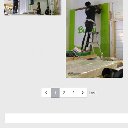
First
Last
1
2
3