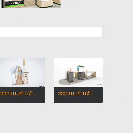
ออกแบบร้านจำหน่ายมือถือ ร้านโฟนโฟน เทสโก้โลตัส อำเภอเสนา จังหวัดพระนครศรีอยุธยา
ออกแบบร้านจำหน่ายมือถือ ร้าน TWZ by โคราชนวกิจ