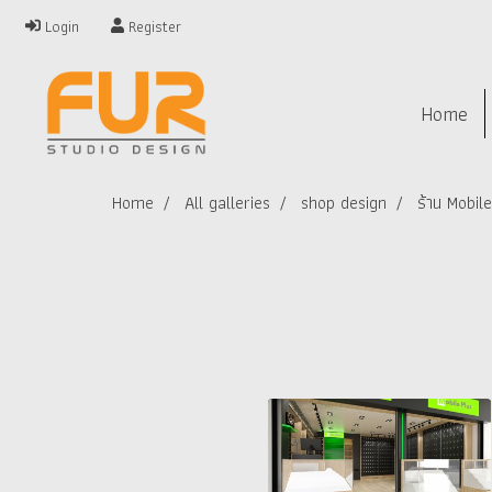
Login
Register
Home
Home
All galleries
shop design
ร้าน Mobil