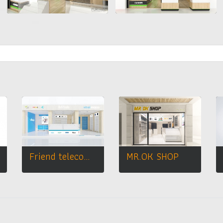
Friend telecom mobile shop
MR.OK SHOP