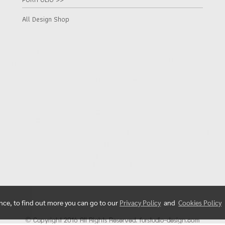
All Design Shop
ence, to find out more you can go to our
Privacy Policy
and
Cookies Policy
© Copyright 2016 All Rights Reserved. furstudio-design.com