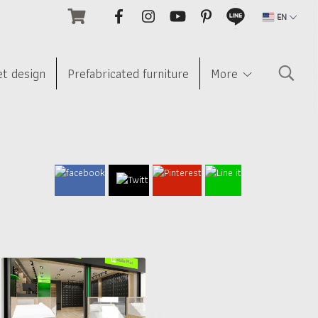
EN
et design
Prefabricated furniture
More