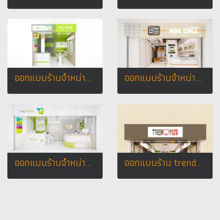
ออกแบบร้านจำหน่ายมือถือ : ร้าน AIS BUDDY หจก. เอ็น เค เทเลคอม เทสโก้ โลตัส เอ็กเพรส อ.เมือง จ. กาฬสินธุ์
ออกแบบร้านจำหน่ายมือถือ ร้าน High Chill จ.แพร่
ออกแบบร้านจำหน่ายมือถือ ร้าน ร้าน ais buddy by น้ำแข็งโฟน จ.ห้างกาฬสินธุ์พลาซ่า จ.กาฬสินธุ์
ออกแบบร้าน trendy it ห้างมาบุญครอง (MBK Center) - Bangkok