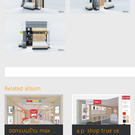
Related album
ออกแบบร้าน max phone บิ๊กซี จ.ปราจีนบุรี
a.p. shop true center design