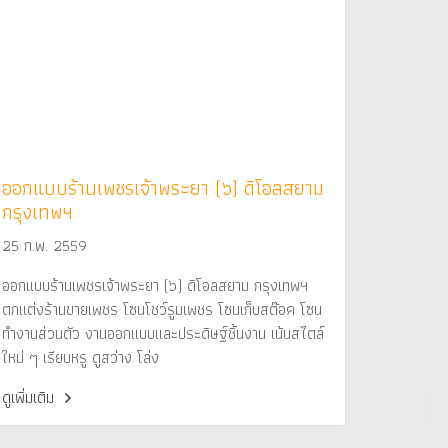
ออกแบบร้านเพชรเจ้าพระยา (๖) ดิโอลสยาม
กรุงเทพฯ
25 ก.พ. 2559
ออกแบบร้านเพชรเจ้าพระยา (๖) ดิโอลสยาม กรุงเทพฯ
ตกแต่งร้านขายเพชร โซนโชว์รูมเพชร โซนเก็บสต๊อค โซน
ทำงานส่วนตัว งานออกแบบและประดิษฐ์ชิ้นงาน เน้นสไตล์
ใหม่ ๆ เรียบหรู ดูสว่าง โล่ง
ดูเพิ่มเติม